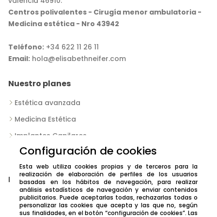
valencia 46910.
Centros polivalentes - Cirugía menor ambulatoria -
⁠Medicina estética - Nro 43942
Teléfono:
+34 622 11 26 11
Email:
hola@elisabethneifer.com
Nuestro planes
Estética avanzada
Medicina Estética
Implantes Capilares
Configuración de cookies
Contacto
Esta web utiliza cookies propias y de terceros para la
realización de elaboración de perfiles de los usuarios
Legal
basadas en los hábitos de navegación, para realizar
análisis estadísticos de navegación y enviar contenidos
publicitarios. Puede aceptarlas todas, rechazarlas todas o
Política de privacidad
personalizar las cookies que acepta y las que no, según
sus finalidades, en el botón “configuración de cookies”. Las
Aviso Legal